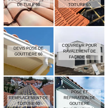
DE TUILE 60
TOITURE 60
COUVREUR POUR
DEVIS POSE DE
RAVALEMENT DE
GOUTTIÈRE 60
FAÇADE 60
POSE ET
REMPLACEMENT DE
RÉPARATION DE
TOITURE 60
GOUTIERE