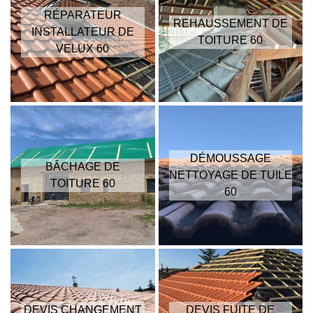
RÉPARATEUR
REHAUSSEMENT DE
INSTALLATEUR DE
TOITURE 60
VELUX 60
DÉMOUSSAGE
BÂCHAGE DE
NETTOYAGE DE TUILE
TOITURE 60
60
DEVIS CHANGEMENT
DEVIS FUITE DE