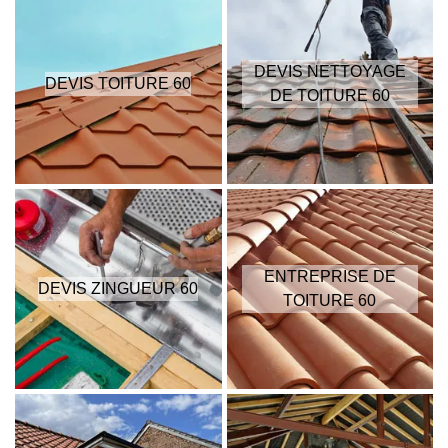
DEVIS NETTOYAGE
DEVIS TOITURE 60
DE TOITURE 60
ENTREPRISE DE
DEVIS ZINGUEUR 60
TOITURE 60