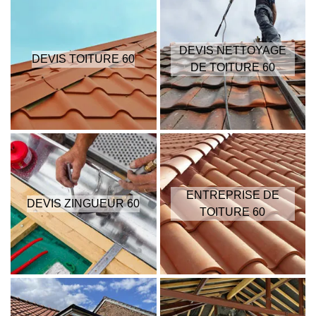
DEVIS NETTOYAGE
DEVIS TOITURE 60
DE TOITURE 60
ENTREPRISE DE
DEVIS ZINGUEUR 60
TOITURE 60