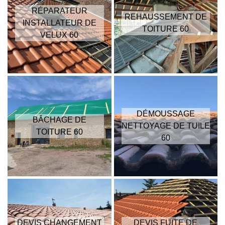
RÉPARATEUR
REHAUSSEMENT DE
INSTALLATEUR DE
TOITURE 60
VELUX 60
DÉMOUSSAGE
BÂCHAGE DE
NETTOYAGE DE TUILE
TOITURE 60
60
DEVIS CHANGEMENT
DEVIS FUITE DE