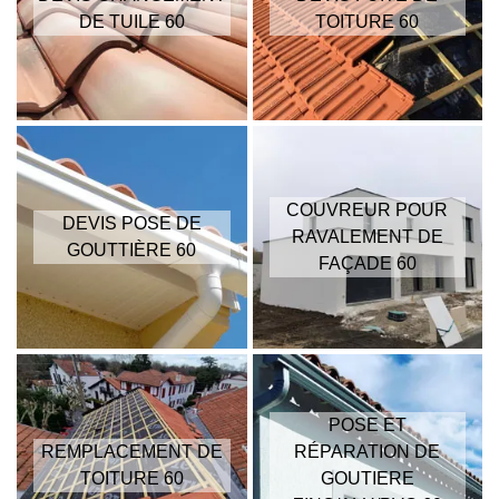
DE TUILE 60
TOITURE 60
COUVREUR POUR
DEVIS POSE DE
RAVALEMENT DE
GOUTTIÈRE 60
FAÇADE 60
POSE ET
REMPLACEMENT DE
RÉPARATION DE
TOITURE 60
GOUTIERE