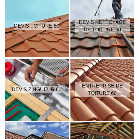
DEVIS NETTOYAGE
DEVIS TOITURE 60
DE TOITURE 60
ENTREPRISE DE
DEVIS ZINGUEUR 60
TOITURE 60