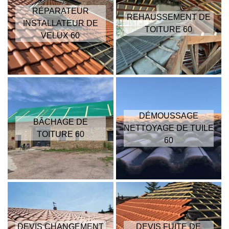
RÉPARATEUR
REHAUSSEMENT DE
INSTALLATEUR DE
TOITURE 60
VELUX 60
DÉMOUSSAGE
BÂCHAGE DE
NETTOYAGE DE TUILE
TOITURE 60
60
DEVIS CHANGEMENT
DEVIS FUITE DE