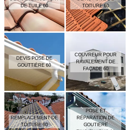
DE TUILE 60
TOITURE 60
COUVREUR POUR
DEVIS POSE DE
RAVALEMENT DE
GOUTTIÈRE 60
FAÇADE 60
POSE ET
REMPLACEMENT DE
RÉPARATION DE
TOITURE 60
GOUTIERE