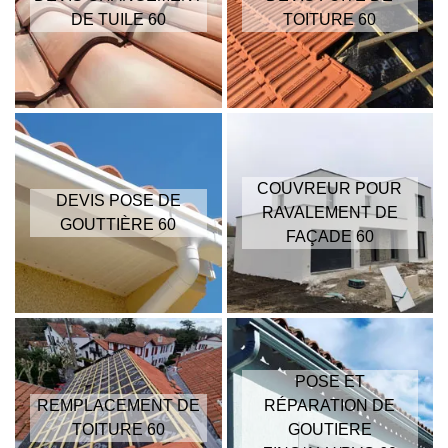
DE TUILE 60
TOITURE 60
COUVREUR POUR
DEVIS POSE DE
RAVALEMENT DE
GOUTTIÈRE 60
FAÇADE 60
POSE ET
REMPLACEMENT DE
RÉPARATION DE
TOITURE 60
GOUTIERE