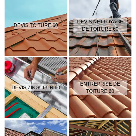
DEVIS NETTOYAGE
DEVIS TOITURE 60
DE TOITURE 60
ENTREPRISE DE
DEVIS ZINGUEUR 60
TOITURE 60