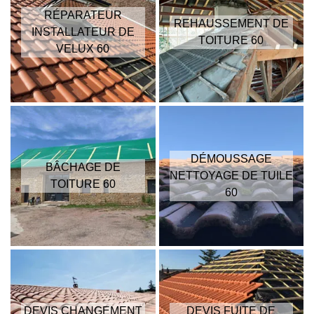
RÉPARATEUR
REHAUSSEMENT DE
INSTALLATEUR DE
TOITURE 60
VELUX 60
DÉMOUSSAGE
BÂCHAGE DE
NETTOYAGE DE TUILE
TOITURE 60
60
DEVIS CHANGEMENT
DEVIS FUITE DE