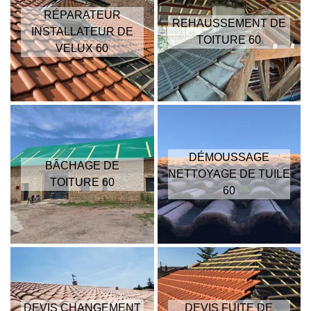
RÉPARATEUR
REHAUSSEMENT DE
INSTALLATEUR DE
TOITURE 60
VELUX 60
DÉMOUSSAGE
BÂCHAGE DE
NETTOYAGE DE TUILE
TOITURE 60
60
DEVIS CHANGEMENT
DEVIS FUITE DE