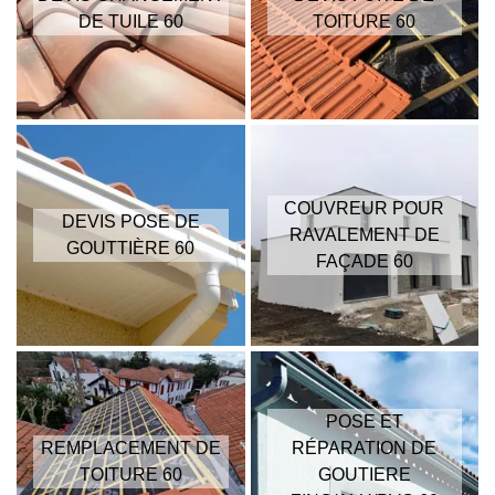
DE TUILE 60
TOITURE 60
COUVREUR POUR
DEVIS POSE DE
RAVALEMENT DE
GOUTTIÈRE 60
FAÇADE 60
POSE ET
REMPLACEMENT DE
RÉPARATION DE
TOITURE 60
GOUTIERE