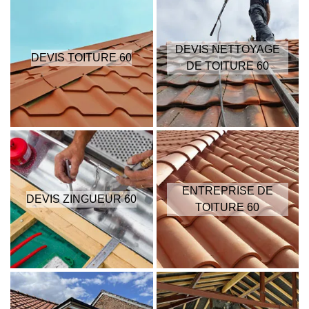
DEVIS NETTOYAGE
DEVIS TOITURE 60
DE TOITURE 60
ENTREPRISE DE
DEVIS ZINGUEUR 60
TOITURE 60