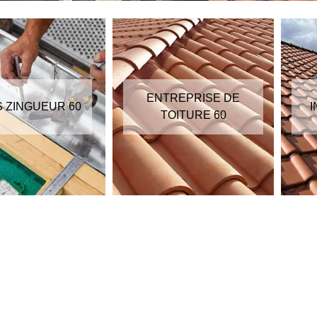
ENTREPRISE DE
S ZINGUEUR 60
I
TOITURE 60