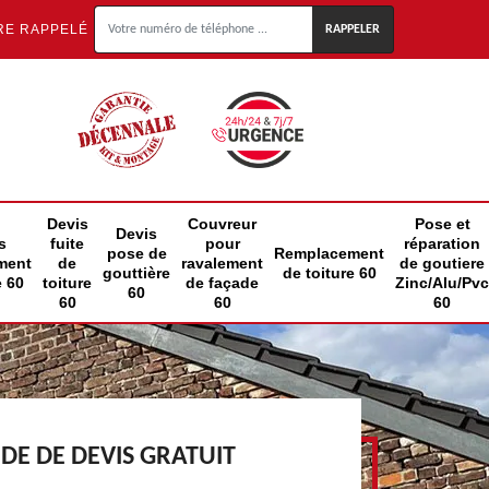
RE RAPPELÉ
Devis
Couvreur
Pose et
Devis
s
fuite
pour
réparation
pose de
Remplacement
ment
de
ravalement
de goutiere
gouttière
de toiture 60
e 60
toiture
de façade
Zinc/Alu/Pvc
60
60
60
60
E DE DEVIS GRATUIT