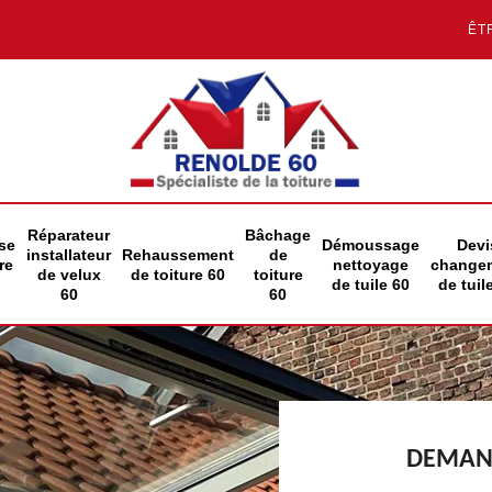
ÊT
Réparateur
Bâchage
se
Démoussage
Devi
installateur
Rehaussement
de
re
nettoyage
change
de velux
de toiture 60
toiture
de tuile 60
de tuil
60
60
DEMAND