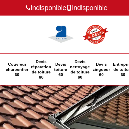
indisponible
indisponible
Devis
Devis
Couvreur
Devis
Devis
Entrepri
réparation
nettoyage
charpentier
toiture
zingueur
de toitu
de toiture
de toiture
60
60
60
60
60
60