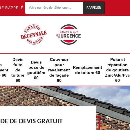
RE RAPPELÉ
Devis
Couvreur
Pose et
Devis
s
fuite
pour
réparation
pose de
Remplacement
ment
de
ravalement
de goutiere
gouttière
de toiture 60
e 60
toiture
de façade
Zinc/Alu/Pvc
60
60
60
60
E DE DEVIS GRATUIT