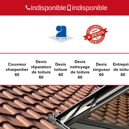
indisponible
indisponible
Devis
Devis
Couvreur
Devis
Devis
Entrepri
réparation
nettoyage
charpentier
toiture
zingueur
de toitu
de toiture
de toiture
60
60
60
60
60
60