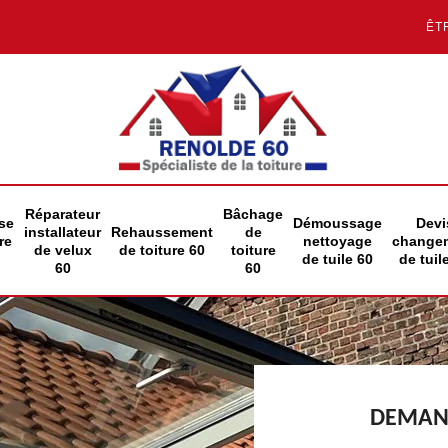
ÊT
Réparateur
Bâchage
se
Démoussage
Devi
installateur
Rehaussement
de
re
nettoyage
change
de velux
de toiture 60
toiture
de tuile 60
de tuil
60
60
DEMAND