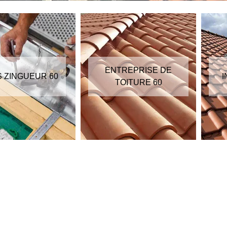
ENTREPRISE DE
S ZINGUEUR 60
I
TOITURE 60