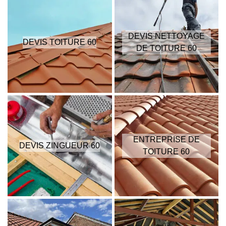
DEVIS NETTOYAGE
DEVIS TOITURE 60
DE TOITURE 60
ENTREPRISE DE
DEVIS ZINGUEUR 60
TOITURE 60