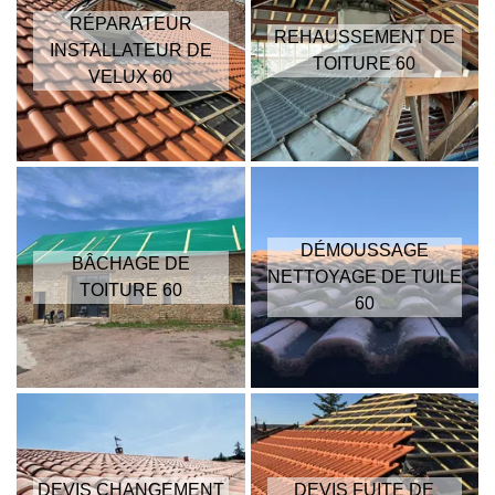
RÉPARATEUR
REHAUSSEMENT DE
INSTALLATEUR DE
TOITURE 60
VELUX 60
DÉMOUSSAGE
BÂCHAGE DE
NETTOYAGE DE TUILE
TOITURE 60
60
DEVIS CHANGEMENT
DEVIS FUITE DE