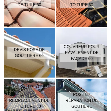
DE TUILE 60
TOITURE 60
COUVREUR POUR
DEVIS POSE DE
RAVALEMENT DE
GOUTTIÈRE 60
FAÇADE 60
POSE ET
REMPLACEMENT DE
RÉPARATION DE
TOITURE 60
GOUTIERE