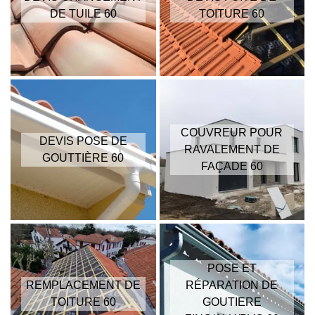
DE TUILE 60
TOITURE 60
COUVREUR POUR
DEVIS POSE DE
RAVALEMENT DE
GOUTTIÈRE 60
FAÇADE 60
POSE ET
REMPLACEMENT DE
RÉPARATION DE
TOITURE 60
GOUTIERE