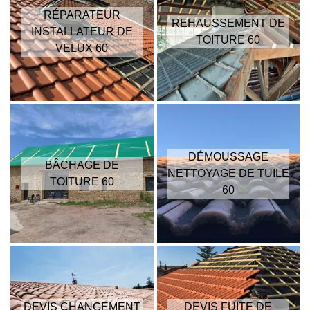
RÉPARATEUR
REHAUSSEMENT DE
INSTALLATEUR DE
TOITURE 60
VELUX 60
DÉMOUSSAGE
BÂCHAGE DE
NETTOYAGE DE TUILE
TOITURE 60
60
DEVIS CHANGEMENT
DEVIS FUITE DE