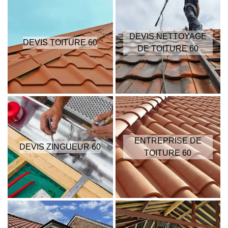
DEVIS NETTOYAGE
DEVIS TOITURE 60
DE TOITURE 60
ENTREPRISE DE
DEVIS ZINGUEUR 60
TOITURE 60