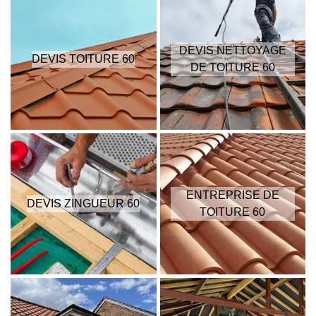
DEVIS NETTOYAGE
DEVIS TOITURE 60
DE TOITURE 60
ENTREPRISE DE
DEVIS ZINGUEUR 60
TOITURE 60