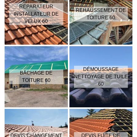
RÉPARATEUR
REHAUSSEMENT DE
INSTALLATEUR DE
TOITURE 60
VELUX 60
DÉMOUSSAGE
BÂCHAGE DE
NETTOYAGE DE TUILE
TOITURE 60
60
DEVIS CHANGEMENT
DEVIS FUITE DE