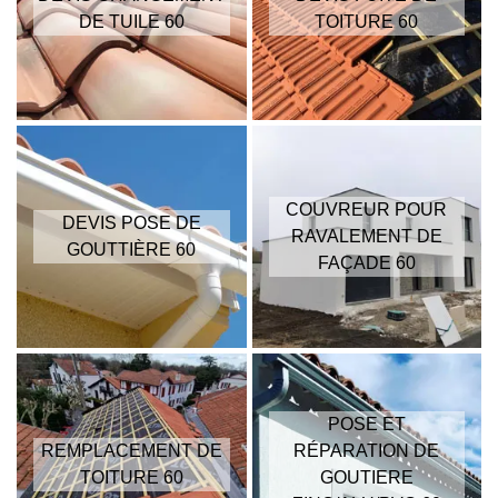
DE TUILE 60
TOITURE 60
COUVREUR POUR
DEVIS POSE DE
RAVALEMENT DE
GOUTTIÈRE 60
FAÇADE 60
POSE ET
REMPLACEMENT DE
RÉPARATION DE
TOITURE 60
GOUTIERE