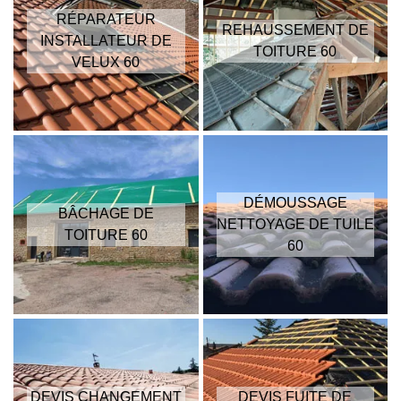
RÉPARATEUR
REHAUSSEMENT DE
INSTALLATEUR DE
TOITURE 60
VELUX 60
DÉMOUSSAGE
BÂCHAGE DE
NETTOYAGE DE TUILE
TOITURE 60
60
DEVIS CHANGEMENT
DEVIS FUITE DE