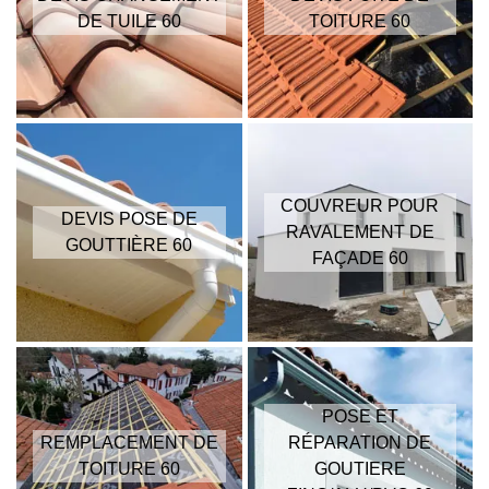
DE TUILE 60
TOITURE 60
COUVREUR POUR
DEVIS POSE DE
RAVALEMENT DE
GOUTTIÈRE 60
FAÇADE 60
POSE ET
REMPLACEMENT DE
RÉPARATION DE
TOITURE 60
GOUTIERE