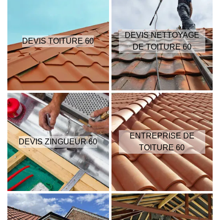
DEVIS NETTOYAGE
DEVIS TOITURE 60
DE TOITURE 60
ENTREPRISE DE
DEVIS ZINGUEUR 60
TOITURE 60