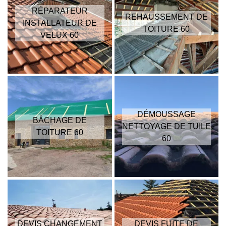
RÉPARATEUR
REHAUSSEMENT DE
INSTALLATEUR DE
TOITURE 60
VELUX 60
DÉMOUSSAGE
BÂCHAGE DE
NETTOYAGE DE TUILE
TOITURE 60
60
DEVIS CHANGEMENT
DEVIS FUITE DE