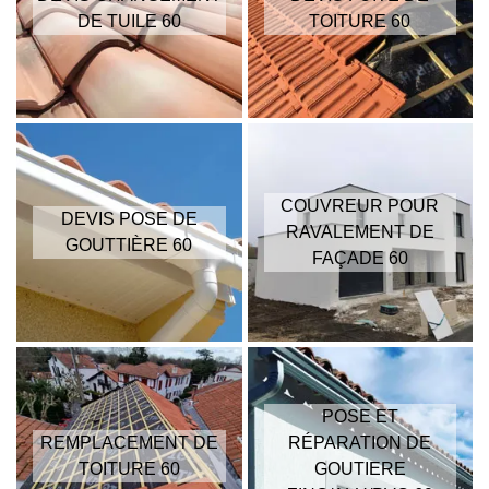
DE TUILE 60
TOITURE 60
COUVREUR POUR
DEVIS POSE DE
RAVALEMENT DE
GOUTTIÈRE 60
FAÇADE 60
POSE ET
REMPLACEMENT DE
RÉPARATION DE
TOITURE 60
GOUTIERE