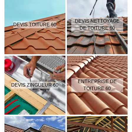
DEVIS NETTOYAGE
DEVIS TOITURE 60
DE TOITURE 60
ENTREPRISE DE
DEVIS ZINGUEUR 60
TOITURE 60