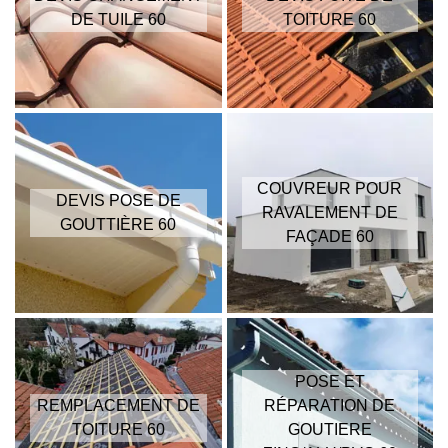
DE TUILE 60
TOITURE 60
COUVREUR POUR
DEVIS POSE DE
RAVALEMENT DE
GOUTTIÈRE 60
FAÇADE 60
POSE ET
REMPLACEMENT DE
RÉPARATION DE
TOITURE 60
GOUTIERE