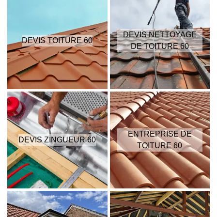
DEVIS NETTOYAGE
DEVIS TOITURE 60
DE TOITURE 60
ENTREPRISE DE
DEVIS ZINGUEUR 60
TOITURE 60