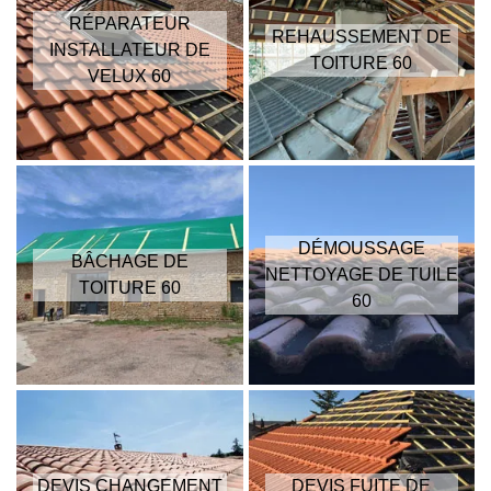
RÉPARATEUR
REHAUSSEMENT DE
INSTALLATEUR DE
TOITURE 60
VELUX 60
DÉMOUSSAGE
BÂCHAGE DE
NETTOYAGE DE TUILE
TOITURE 60
60
DEVIS CHANGEMENT
DEVIS FUITE DE