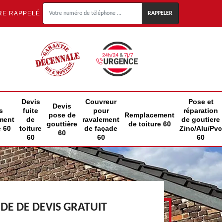
RE RAPPELÉ
Devis
Couvreur
Pose et
Devis
s
fuite
pour
réparation
pose de
Remplacement
ment
de
ravalement
de goutiere
gouttière
de toiture 60
e 60
toiture
de façade
Zinc/Alu/Pvc
60
60
60
60
E DE DEVIS GRATUIT