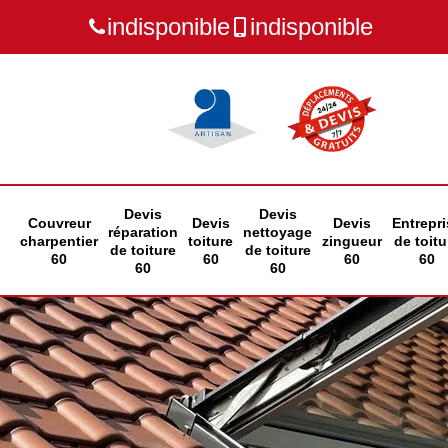
indisponible
indisponible
Devis
Devis
Couvreur
Devis
Devis
Entrepri
réparation
nettoyage
charpentier
toiture
zingueur
de toitu
de toiture
de toiture
60
60
60
60
60
60