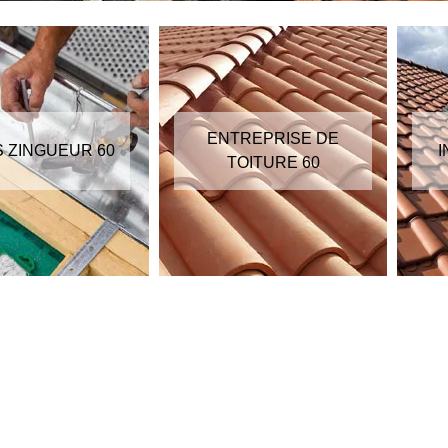
ENTREPRISE DE
S ZINGUEUR 60
I
TOITURE 60