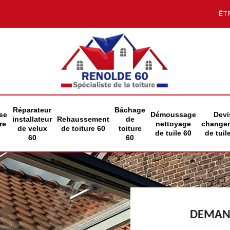
ÊT
Réparateur
Bâchage
se
Démoussage
Devi
installateur
Rehaussement
de
re
nettoyage
change
de velux
de toiture 60
toiture
de tuile 60
de tuil
60
60
DEMAND