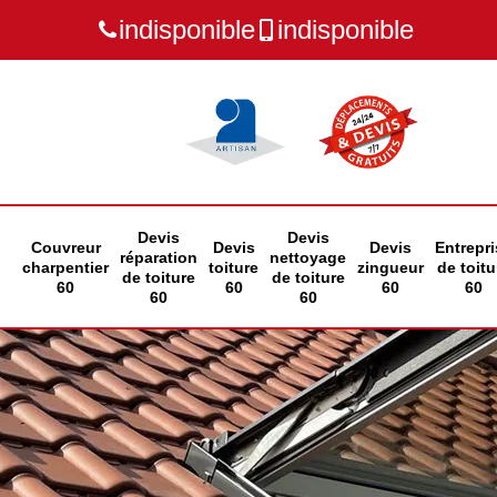
indisponible
indisponible
Devis
Devis
Couvreur
Devis
Devis
Entrepri
réparation
nettoyage
charpentier
toiture
zingueur
de toitu
de toiture
de toiture
60
60
60
60
60
60