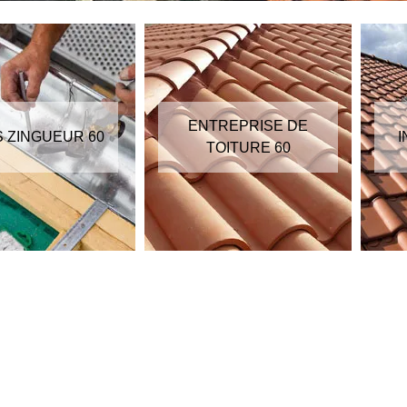
ENTREPRISE DE
S ZINGUEUR 60
I
TOITURE 60