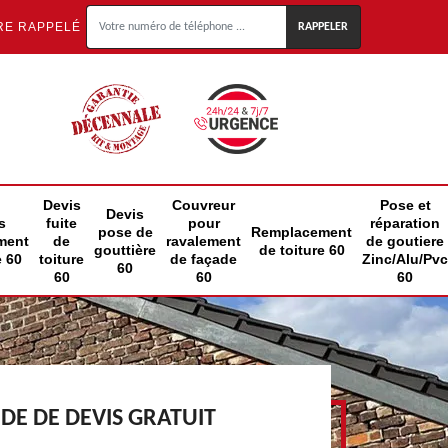
RE RAPPELÉ
Devis
Couvreur
Pose et
Devis
s
fuite
pour
réparation
pose de
Remplacement
ment
de
ravalement
de goutiere
gouttière
de toiture 60
e 60
toiture
de façade
Zinc/Alu/Pvc
60
60
60
60
E DE DEVIS GRATUIT