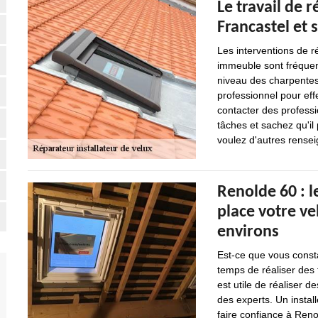
Le travail de r
Francastel et 
Les interventions de r
immeuble sont fréquent
niveau des charpentes.
professionnel pour effe
contacter des professi
tâches et sachez qu'il 
voulez d'autres renseig
Renolde 60 : l
place votre ve
environs
Est-ce que vous const
temps de réaliser des t
est utile de réaliser d
des experts. Un instal
faire confiance à Reno