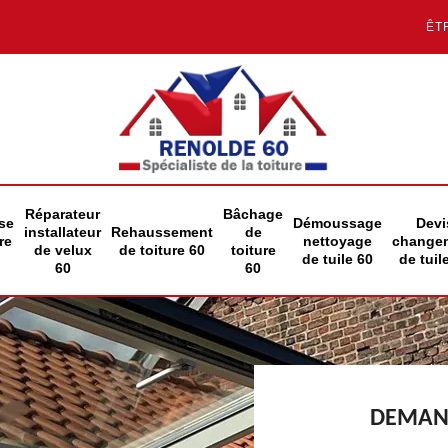
ÊT
Réparateur
Bâchage
se
Démoussage
Devi
installateur
Rehaussement
de
re
nettoyage
change
de velux
de toiture 60
toiture
de tuile 60
de tuil
60
60
DEMAND