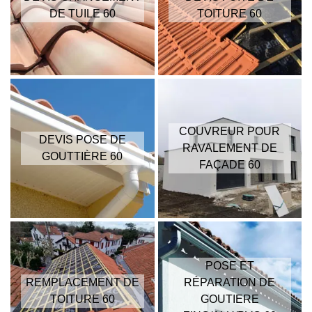
DE TUILE 60
TOITURE 60
COUVREUR POUR
DEVIS POSE DE
RAVALEMENT DE
GOUTTIÈRE 60
FAÇADE 60
POSE ET
REMPLACEMENT DE
RÉPARATION DE
TOITURE 60
GOUTIERE