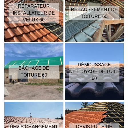
RÉPARATEUR
REHAUSSEMENT DE
INSTALLATEUR DE
TOITURE 60
VELUX 60
DÉMOUSSAGE
BÂCHAGE DE
NETTOYAGE DE TUILE
TOITURE 60
60
DEVIS CHANGEMENT
DEVIS FUITE DE