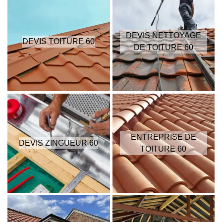
DEVIS NETTOYAGE
DEVIS TOITURE 60
DE TOITURE 60
ENTREPRISE DE
DEVIS ZINGUEUR 60
TOITURE 60