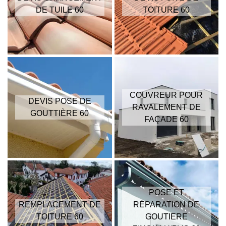
DE TUILE 60
TOITURE 60
COUVREUR POUR
DEVIS POSE DE
RAVALEMENT DE
GOUTTIÈRE 60
FAÇADE 60
POSE ET
REMPLACEMENT DE
RÉPARATION DE
TOITURE 60
GOUTIERE