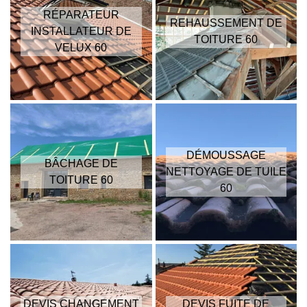
RÉPARATEUR
REHAUSSEMENT DE
INSTALLATEUR DE
TOITURE 60
VELUX 60
DÉMOUSSAGE
BÂCHAGE DE
NETTOYAGE DE TUILE
TOITURE 60
60
DEVIS CHANGEMENT
DEVIS FUITE DE