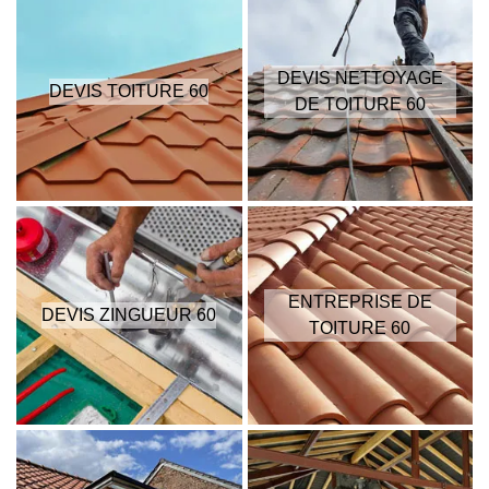
DEVIS NETTOYAGE
DEVIS TOITURE 60
DE TOITURE 60
ENTREPRISE DE
DEVIS ZINGUEUR 60
TOITURE 60