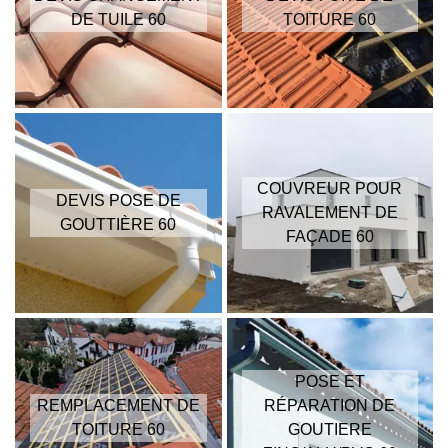
DE TUILE 60
TOITURE 60
COUVREUR POUR
DEVIS POSE DE
RAVALEMENT DE
GOUTTIÈRE 60
FAÇADE 60
POSE ET
REMPLACEMENT DE
RÉPARATION DE
TOITURE 60
GOUTIERE