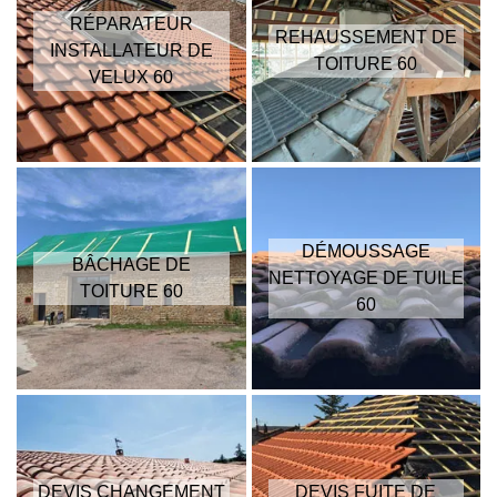
RÉPARATEUR
REHAUSSEMENT DE
INSTALLATEUR DE
TOITURE 60
VELUX 60
DÉMOUSSAGE
BÂCHAGE DE
NETTOYAGE DE TUILE
TOITURE 60
60
DEVIS CHANGEMENT
DEVIS FUITE DE