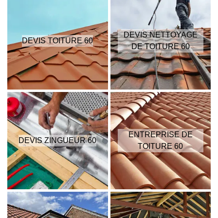
DEVIS NETTOYAGE
DEVIS TOITURE 60
DE TOITURE 60
ENTREPRISE DE
DEVIS ZINGUEUR 60
TOITURE 60