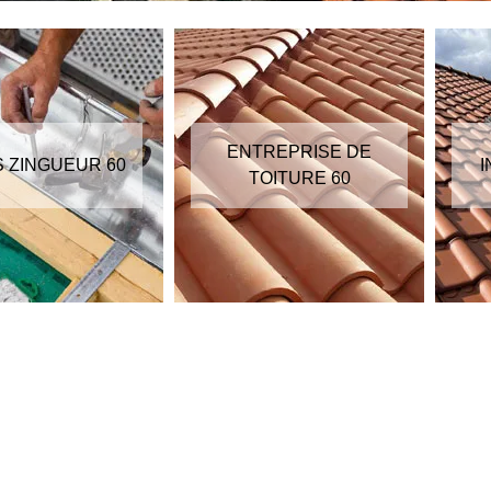
ENTREPRISE DE
S ZINGUEUR 60
I
TOITURE 60