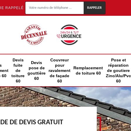
RE RAPPELÉ
Devis
Couvreur
Pose et
Devis
s
fuite
pour
réparation
pose de
Remplacement
ment
de
ravalement
de goutiere
gouttière
de toiture 60
e 60
toiture
de façade
Zinc/Alu/Pvc
60
60
60
60
E DE DEVIS GRATUIT