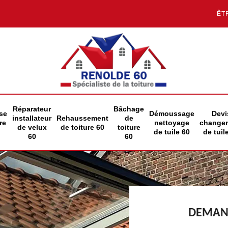
ÊT
Réparateur
Bâchage
se
Démoussage
Devi
installateur
Rehaussement
de
re
nettoyage
change
de velux
de toiture 60
toiture
de tuile 60
de tuil
60
60
DEMAND