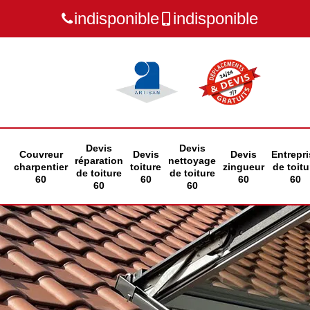
indisponible
indisponible
Devis
Devis
Couvreur
Devis
Devis
Entrepri
réparation
nettoyage
charpentier
toiture
zingueur
de toitu
de toiture
de toiture
60
60
60
60
60
60