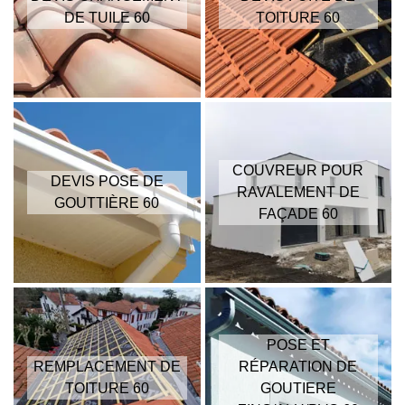
DE TUILE 60
TOITURE 60
COUVREUR POUR
DEVIS POSE DE
RAVALEMENT DE
GOUTTIÈRE 60
FAÇADE 60
POSE ET
REMPLACEMENT DE
RÉPARATION DE
TOITURE 60
GOUTIERE