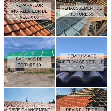
RÉPARATEUR
REHAUSSEMENT DE
INSTALLATEUR DE
TOITURE 60
VELUX 60
DÉMOUSSAGE
BÂCHAGE DE
NETTOYAGE DE TUILE
TOITURE 60
60
DEVIS CHANGEMENT
DEVIS FUITE DE