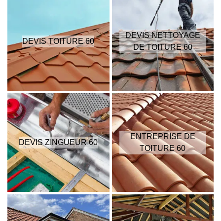
DEVIS NETTOYAGE
DEVIS TOITURE 60
DE TOITURE 60
ENTREPRISE DE
DEVIS ZINGUEUR 60
TOITURE 60