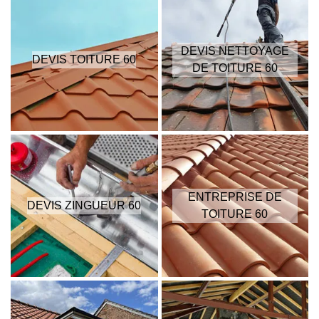
DEVIS NETTOYAGE
DEVIS TOITURE 60
DE TOITURE 60
ENTREPRISE DE
DEVIS ZINGUEUR 60
TOITURE 60