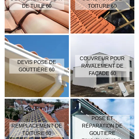
DE TUILE 60
TOITURE 60
COUVREUR POUR
DEVIS POSE DE
RAVALEMENT DE
GOUTTIÈRE 60
FAÇADE 60
POSE ET
REMPLACEMENT DE
RÉPARATION DE
TOITURE 60
GOUTIERE