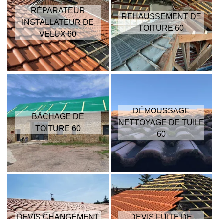
RÉPARATEUR
REHAUSSEMENT DE
INSTALLATEUR DE
TOITURE 60
VELUX 60
DÉMOUSSAGE
BÂCHAGE DE
NETTOYAGE DE TUILE
TOITURE 60
60
DEVIS CHANGEMENT
DEVIS FUITE DE