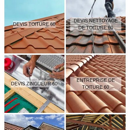
DEVIS NETTOYAGE
DEVIS TOITURE 60
DE TOITURE 60
ENTREPRISE DE
DEVIS ZINGUEUR 60
TOITURE 60