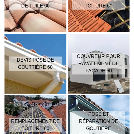
DE TUILE 60
TOITURE 60
COUVREUR POUR
DEVIS POSE DE
RAVALEMENT DE
GOUTTIÈRE 60
FAÇADE 60
POSE ET
REMPLACEMENT DE
RÉPARATION DE
TOITURE 60
GOUTIERE