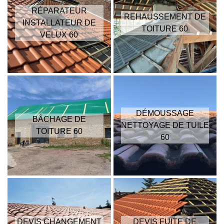
RÉPARATEUR
REHAUSSEMENT DE
INSTALLATEUR DE
TOITURE 60
VELUX 60
DÉMOUSSAGE
BÂCHAGE DE
NETTOYAGE DE TUILE
TOITURE 60
60
DEVIS CHANGEMENT
DEVIS FUITE DE