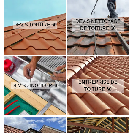
DEVIS NETTOYAGE
DEVIS TOITURE 60
DE TOITURE 60
ENTREPRISE DE
DEVIS ZINGUEUR 60
TOITURE 60