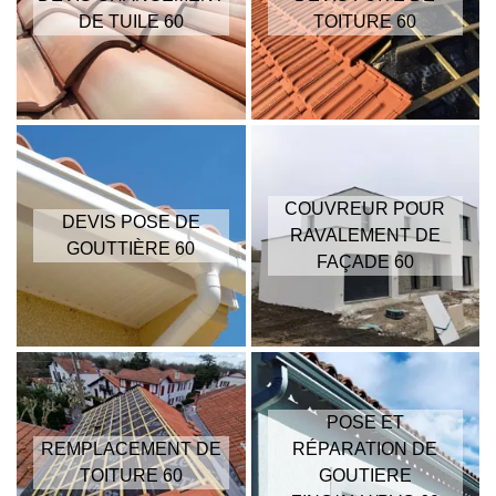
DE TUILE 60
TOITURE 60
COUVREUR POUR
DEVIS POSE DE
RAVALEMENT DE
GOUTTIÈRE 60
FAÇADE 60
POSE ET
REMPLACEMENT DE
RÉPARATION DE
TOITURE 60
GOUTIERE