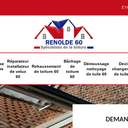
ÊT
Réparateur
Bâchage
se
Démoussage
Devi
installateur
Rehaussement
de
re
nettoyage
change
de velux
de toiture 60
toiture
de tuile 60
de tuil
60
60
DEMAND