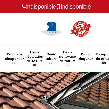
indisponible
indisponible
Devis
Devis
Couvreur
Devis
Devis
Entrepri
réparation
nettoyage
charpentier
toiture
zingueur
de toitu
de toiture
de toiture
60
60
60
60
60
60