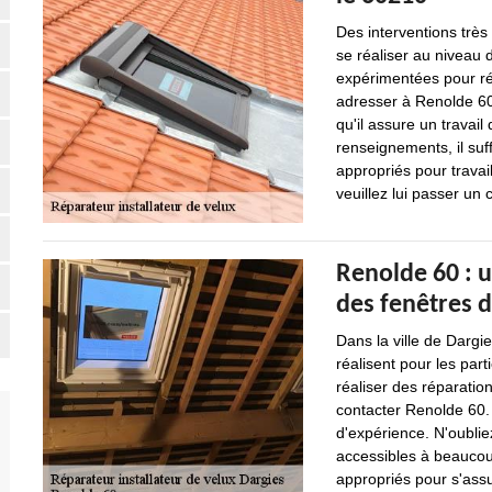
Des interventions trè
se réaliser au niveau d
expérimentées pour ré
adresser à Renolde 60
qu'il assure un travail
renseignements, il suffi
appropriés pour travai
veuillez lui passer un c
Renolde 60 : u
des fenêtres d
Dans la ville de Dargi
réalisent pour les part
réaliser des réparation
contacter Renolde 60. 
d'expérience. N'oubliez
accessibles à beaucoup
appropriés pour s'assu