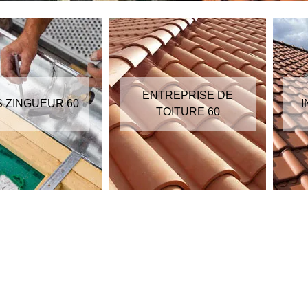
ENTREPRISE DE
S ZINGUEUR 60
I
TOITURE 60