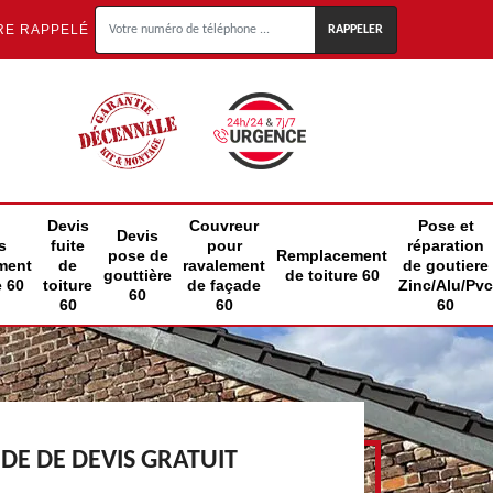
RE RAPPELÉ
Devis
Couvreur
Pose et
Devis
s
fuite
pour
réparation
pose de
Remplacement
ment
de
ravalement
de goutiere
gouttière
de toiture 60
e 60
toiture
de façade
Zinc/Alu/Pvc
60
60
60
60
E DE DEVIS GRATUIT