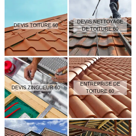
DEVIS NETTOYAGE
DEVIS TOITURE 60
DE TOITURE 60
ENTREPRISE DE
DEVIS ZINGUEUR 60
TOITURE 60