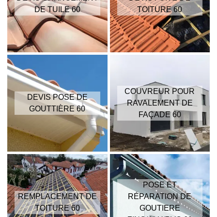
DE TUILE 60
TOITURE 60
COUVREUR POUR
DEVIS POSE DE
RAVALEMENT DE
GOUTTIÈRE 60
FAÇADE 60
POSE ET
REMPLACEMENT DE
RÉPARATION DE
TOITURE 60
GOUTIERE