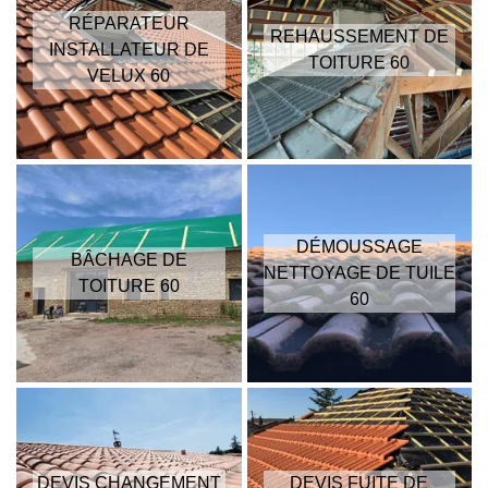
RÉPARATEUR
REHAUSSEMENT DE
INSTALLATEUR DE
TOITURE 60
VELUX 60
DÉMOUSSAGE
BÂCHAGE DE
NETTOYAGE DE TUILE
TOITURE 60
60
DEVIS CHANGEMENT
DEVIS FUITE DE