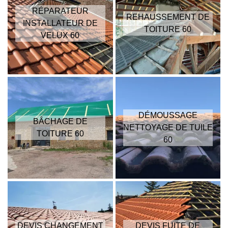
RÉPARATEUR
REHAUSSEMENT DE
INSTALLATEUR DE
TOITURE 60
VELUX 60
DÉMOUSSAGE
BÂCHAGE DE
NETTOYAGE DE TUILE
TOITURE 60
60
DEVIS CHANGEMENT
DEVIS FUITE DE