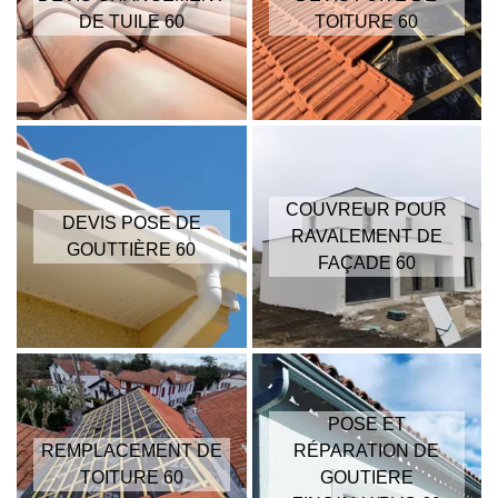
DE TUILE 60
TOITURE 60
COUVREUR POUR
DEVIS POSE DE
RAVALEMENT DE
GOUTTIÈRE 60
FAÇADE 60
POSE ET
REMPLACEMENT DE
RÉPARATION DE
TOITURE 60
GOUTIERE