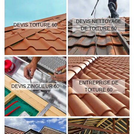
DEVIS NETTOYAGE
DEVIS TOITURE 60
DE TOITURE 60
ENTREPRISE DE
DEVIS ZINGUEUR 60
TOITURE 60