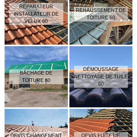
RÉPARATEUR
REHAUSSEMENT DE
INSTALLATEUR DE
TOITURE 60
VELUX 60
DÉMOUSSAGE
BÂCHAGE DE
NETTOYAGE DE TUILE
TOITURE 60
60
DEVIS CHANGEMENT
DEVIS FUITE DE