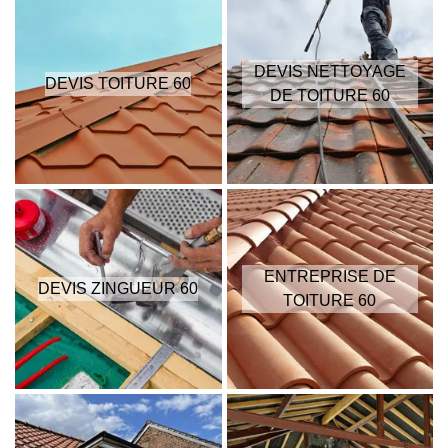
DEVIS NETTOYAGE
DEVIS TOITURE 60
DE TOITURE 60
ENTREPRISE DE
DEVIS ZINGUEUR 60
TOITURE 60