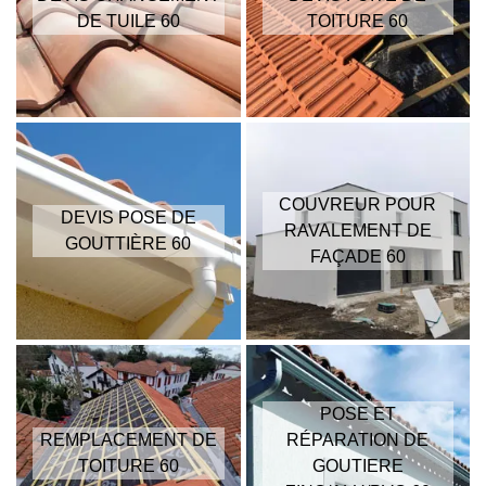
DE TUILE 60
TOITURE 60
COUVREUR POUR
DEVIS POSE DE
RAVALEMENT DE
GOUTTIÈRE 60
FAÇADE 60
POSE ET
REMPLACEMENT DE
RÉPARATION DE
TOITURE 60
GOUTIERE