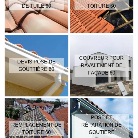
DE TUILE 60
TOITURE 60
COUVREUR POUR
DEVIS POSE DE
RAVALEMENT DE
GOUTTIÈRE 60
FAÇADE 60
POSE ET
REMPLACEMENT DE
RÉPARATION DE
TOITURE 60
GOUTIERE