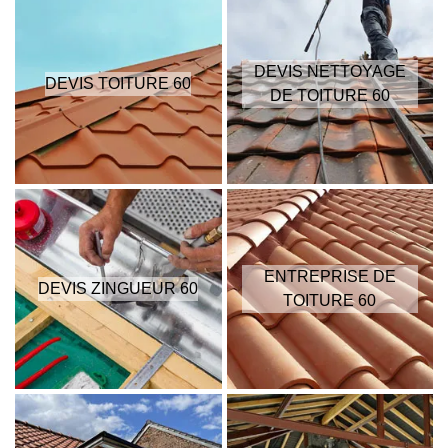
DEVIS NETTOYAGE
DEVIS TOITURE 60
DE TOITURE 60
ENTREPRISE DE
DEVIS ZINGUEUR 60
TOITURE 60