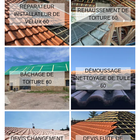
RÉPARATEUR
REHAUSSEMENT DE
INSTALLATEUR DE
TOITURE 60
VELUX 60
DÉMOUSSAGE
BÂCHAGE DE
NETTOYAGE DE TUILE
TOITURE 60
60
DEVIS CHANGEMENT
DEVIS FUITE DE