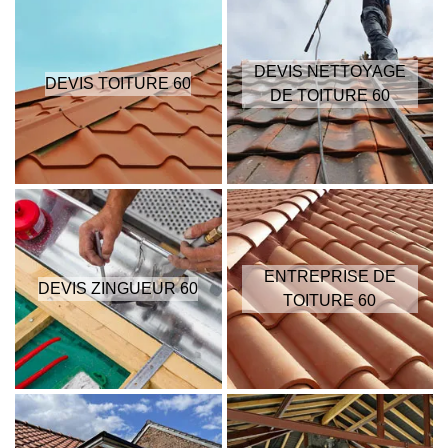
DEVIS NETTOYAGE
DEVIS TOITURE 60
DE TOITURE 60
ENTREPRISE DE
DEVIS ZINGUEUR 60
TOITURE 60