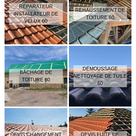
RÉPARATEUR
REHAUSSEMENT DE
INSTALLATEUR DE
TOITURE 60
VELUX 60
DÉMOUSSAGE
BÂCHAGE DE
NETTOYAGE DE TUILE
TOITURE 60
60
DEVIS CHANGEMENT
DEVIS FUITE DE