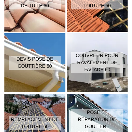
DE TUILE 60
TOITURE 60
COUVREUR POUR
DEVIS POSE DE
RAVALEMENT DE
GOUTTIÈRE 60
FAÇADE 60
POSE ET
REMPLACEMENT DE
RÉPARATION DE
TOITURE 60
GOUTIERE