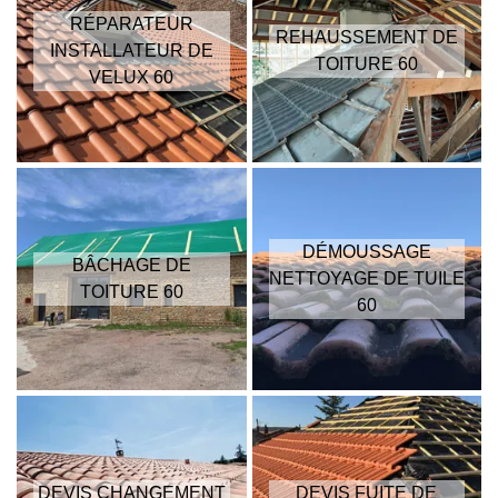
RÉPARATEUR
REHAUSSEMENT DE
INSTALLATEUR DE
TOITURE 60
VELUX 60
DÉMOUSSAGE
BÂCHAGE DE
NETTOYAGE DE TUILE
TOITURE 60
60
DEVIS CHANGEMENT
DEVIS FUITE DE