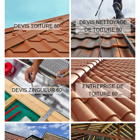
DEVIS NETTOYAGE
DEVIS TOITURE 60
DE TOITURE 60
ENTREPRISE DE
DEVIS ZINGUEUR 60
TOITURE 60