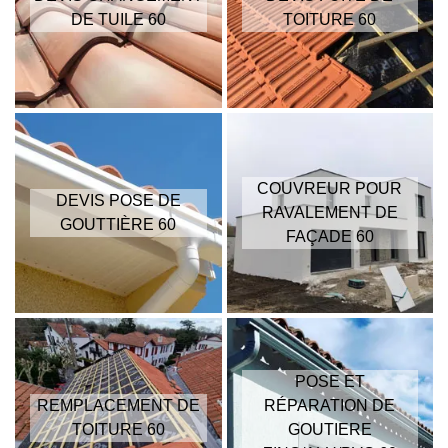
DE TUILE 60
TOITURE 60
COUVREUR POUR
DEVIS POSE DE
RAVALEMENT DE
GOUTTIÈRE 60
FAÇADE 60
POSE ET
REMPLACEMENT DE
RÉPARATION DE
TOITURE 60
GOUTIERE