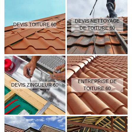
DEVIS NETTOYAGE
DEVIS TOITURE 60
DE TOITURE 60
ENTREPRISE DE
DEVIS ZINGUEUR 60
TOITURE 60