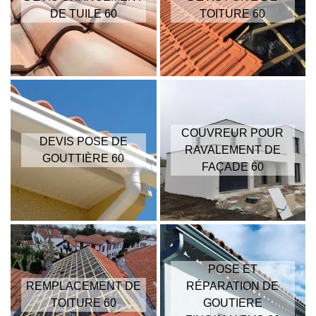
DE TUILE 60
TOITURE 60
COUVREUR POUR
DEVIS POSE DE
RAVALEMENT DE
GOUTTIÈRE 60
FAÇADE 60
POSE ET
REMPLACEMENT DE
RÉPARATION DE
TOITURE 60
GOUTIERE