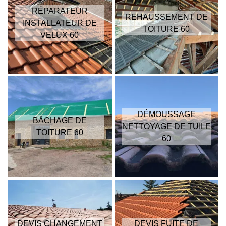
RÉPARATEUR
REHAUSSEMENT DE
INSTALLATEUR DE
TOITURE 60
VELUX 60
DÉMOUSSAGE
BÂCHAGE DE
NETTOYAGE DE TUILE
TOITURE 60
60
DEVIS CHANGEMENT
DEVIS FUITE DE