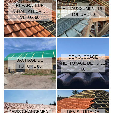
RÉPARATEUR
REHAUSSEMENT DE
INSTALLATEUR DE
TOITURE 60
VELUX 60
DÉMOUSSAGE
BÂCHAGE DE
NETTOYAGE DE TUILE
TOITURE 60
60
DEVIS CHANGEMENT
DEVIS FUITE DE