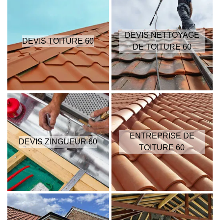
DEVIS NETTOYAGE
DEVIS TOITURE 60
DE TOITURE 60
ENTREPRISE DE
DEVIS ZINGUEUR 60
TOITURE 60