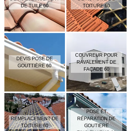
DE TUILE 60
TOITURE 60
COUVREUR POUR
DEVIS POSE DE
RAVALEMENT DE
GOUTTIÈRE 60
FAÇADE 60
POSE ET
REMPLACEMENT DE
RÉPARATION DE
TOITURE 60
GOUTIERE