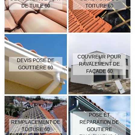
DE TUILE 60
TOITURE 60
COUVREUR POUR
DEVIS POSE DE
RAVALEMENT DE
GOUTTIÈRE 60
FAÇADE 60
POSE ET
REMPLACEMENT DE
RÉPARATION DE
TOITURE 60
GOUTIERE