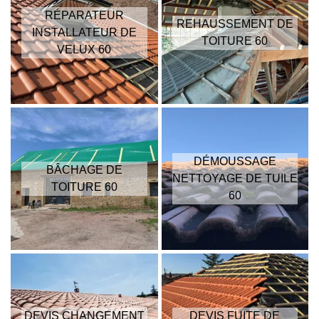
RÉPARATEUR
REHAUSSEMENT DE
INSTALLATEUR DE
TOITURE 60
VELUX 60
DÉMOUSSAGE
BÂCHAGE DE
NETTOYAGE DE TUILE
TOITURE 60
60
DEVIS CHANGEMENT
DEVIS FUITE DE