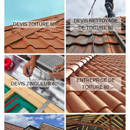
DEVIS NETTOYAGE
DEVIS TOITURE 60
DE TOITURE 60
ENTREPRISE DE
DEVIS ZINGUEUR 60
TOITURE 60