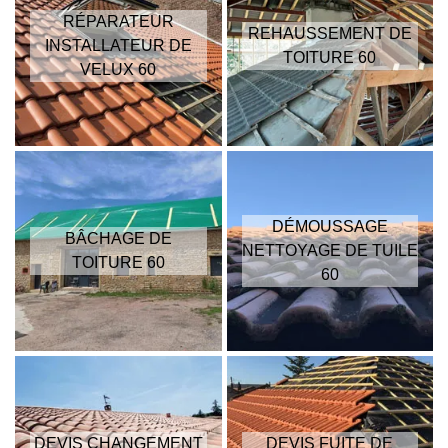
RÉPARATEUR
REHAUSSEMENT DE
INSTALLATEUR DE
TOITURE 60
VELUX 60
DÉMOUSSAGE
BÂCHAGE DE
NETTOYAGE DE TUILE
TOITURE 60
60
DEVIS CHANGEMENT
DEVIS FUITE DE