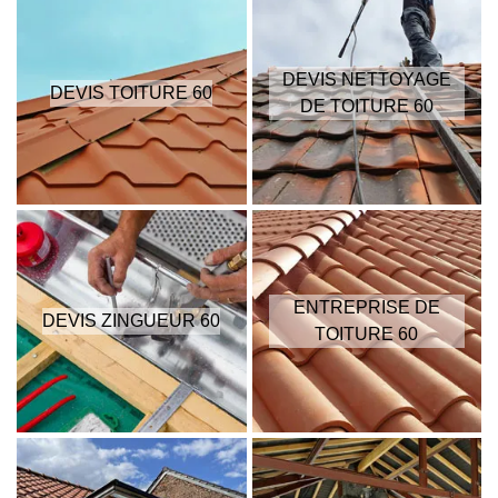
DEVIS NETTOYAGE
DEVIS TOITURE 60
DE TOITURE 60
ENTREPRISE DE
DEVIS ZINGUEUR 60
TOITURE 60