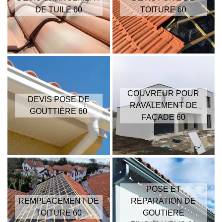
DE TUILE 60
TOITURE 60
COUVREUR POUR
DEVIS POSE DE
RAVALEMENT DE
GOUTTIÈRE 60
FAÇADE 60
POSE ET
REMPLACEMENT DE
RÉPARATION DE
TOITURE 60
GOUTIERE