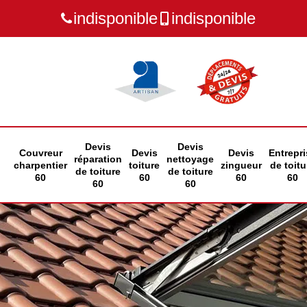
indisponible
indisponible
Devis
Devis
Couvreur
Devis
Devis
Entrepri
réparation
nettoyage
charpentier
toiture
zingueur
de toitu
de toiture
de toiture
60
60
60
60
60
60