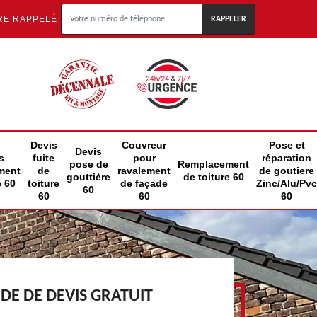
RE RAPPELÉ
Devis
Couvreur
Pose et
Devis
s
fuite
pour
réparation
pose de
Remplacement
ment
de
ravalement
de goutiere
gouttière
de toiture 60
e 60
toiture
de façade
Zinc/Alu/Pvc
60
60
60
60
E DE DEVIS GRATUIT