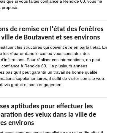
pas que si vous faites confiance à Renolde 60, vous ne
x proposé.
ons de remise en l'état des fenêtres
a ville de Boutavent et ses environs
nstituent les structures qui doivent être en parfait état. En
 de les réparer dans le cas où vous constatez des
d'infiltrations. Pour réaliser ces interventions, on peut
 confiance à Renolde 60. Il a plusieurs années
ez pas qu'il peut garantir un travail de bonne qualité.
rmations supplémentaires, il suffit de visiter son site web.
n devis gratuit et sans engagement.
ses aptitudes pour effectuer les
aration des velux dans la ville de
ses environs
nt aussi connues sous l'appellation de velux. En effet, il