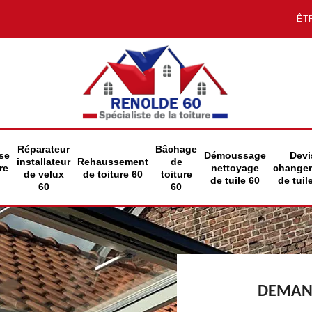
ÊT
Réparateur
Bâchage
se
Démoussage
Devi
installateur
Rehaussement
de
re
nettoyage
change
de velux
de toiture 60
toiture
de tuile 60
de tuil
60
60
DEMAND