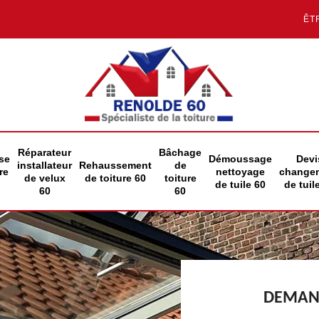
ÊT
Réparateur
Bâchage
se
Démoussage
Devi
installateur
Rehaussement
de
re
nettoyage
change
de velux
de toiture 60
toiture
de tuile 60
de tuil
60
60
DEMAND