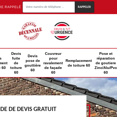
RE RAPPELÉ
Devis
Couvreur
Pose et
Devis
s
fuite
pour
réparation
pose de
Remplacement
ment
de
ravalement
de goutiere
gouttière
de toiture 60
e 60
toiture
de façade
Zinc/Alu/Pvc
60
60
60
60
E DE DEVIS GRATUIT