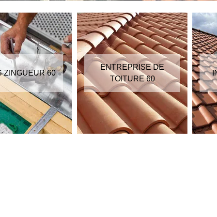
ENTREPRISE DE
S ZINGUEUR 60
I
TOITURE 60