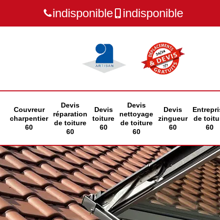
indisponible
indisponible
Devis
Devis
Couvreur
Devis
Devis
Entrepri
réparation
nettoyage
charpentier
toiture
zingueur
de toitu
de toiture
de toiture
60
60
60
60
60
60