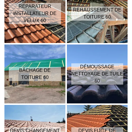
RÉPARATEUR
REHAUSSEMENT DE
INSTALLATEUR DE
TOITURE 60
VELUX 60
DÉMOUSSAGE
BÂCHAGE DE
NETTOYAGE DE TUILE
TOITURE 60
60
DEVIS CHANGEMENT
DEVIS FUITE DE