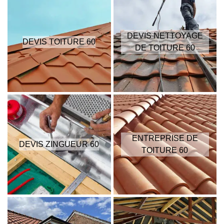
DEVIS NETTOYAGE
DEVIS TOITURE 60
DE TOITURE 60
ENTREPRISE DE
DEVIS ZINGUEUR 60
TOITURE 60