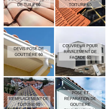
DE TUILE 60
TOITURE 60
COUVREUR POUR
DEVIS POSE DE
RAVALEMENT DE
GOUTTIÈRE 60
FAÇADE 60
POSE ET
REMPLACEMENT DE
RÉPARATION DE
TOITURE 60
GOUTIERE