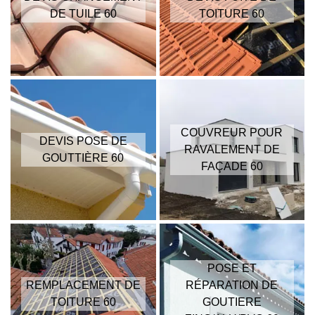
DE TUILE 60
TOITURE 60
COUVREUR POUR
DEVIS POSE DE
RAVALEMENT DE
GOUTTIÈRE 60
FAÇADE 60
POSE ET
REMPLACEMENT DE
RÉPARATION DE
TOITURE 60
GOUTIERE