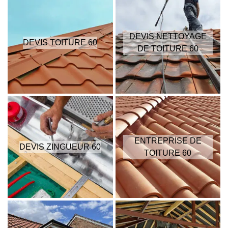
DEVIS NETTOYAGE
DEVIS TOITURE 60
DE TOITURE 60
ENTREPRISE DE
DEVIS ZINGUEUR 60
TOITURE 60