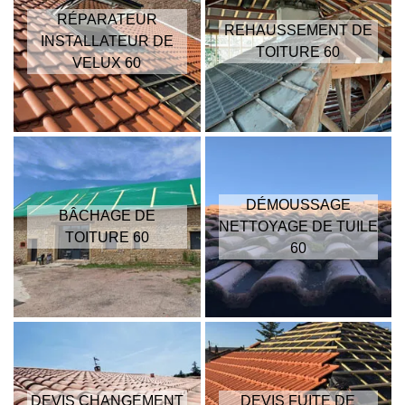
RÉPARATEUR
REHAUSSEMENT DE
INSTALLATEUR DE
TOITURE 60
VELUX 60
DÉMOUSSAGE
BÂCHAGE DE
NETTOYAGE DE TUILE
TOITURE 60
60
DEVIS CHANGEMENT
DEVIS FUITE DE