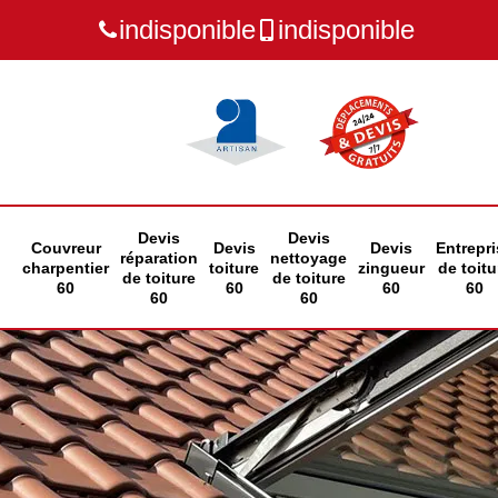
indisponible
indisponible
Devis
Devis
Couvreur
Devis
Devis
Entrepri
réparation
nettoyage
charpentier
toiture
zingueur
de toitu
de toiture
de toiture
60
60
60
60
60
60