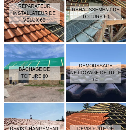
RÉPARATEUR
REHAUSSEMENT DE
INSTALLATEUR DE
TOITURE 60
VELUX 60
DÉMOUSSAGE
BÂCHAGE DE
NETTOYAGE DE TUILE
TOITURE 60
60
DEVIS CHANGEMENT
DEVIS FUITE DE