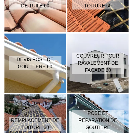
DE TUILE 60
TOITURE 60
COUVREUR POUR
DEVIS POSE DE
RAVALEMENT DE
GOUTTIÈRE 60
FAÇADE 60
POSE ET
REMPLACEMENT DE
RÉPARATION DE
TOITURE 60
GOUTIERE