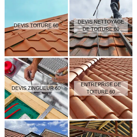
DEVIS NETTOYAGE
DEVIS TOITURE 60
DE TOITURE 60
ENTREPRISE DE
DEVIS ZINGUEUR 60
TOITURE 60