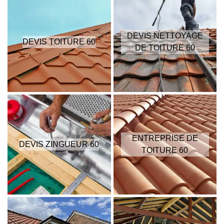
DEVIS NETTOYAGE
DEVIS TOITURE 60
DE TOITURE 60
ENTREPRISE DE
DEVIS ZINGUEUR 60
TOITURE 60