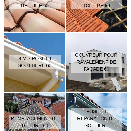
DE TUILE 60
TOITURE 60
COUVREUR POUR
DEVIS POSE DE
RAVALEMENT DE
GOUTTIÈRE 60
FAÇADE 60
POSE ET
REMPLACEMENT DE
RÉPARATION DE
TOITURE 60
GOUTIERE