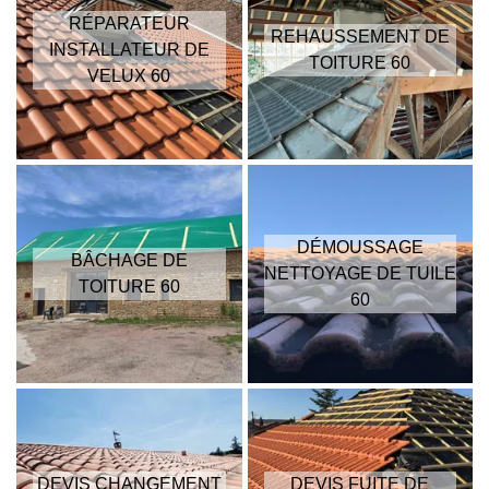
RÉPARATEUR
REHAUSSEMENT DE
INSTALLATEUR DE
TOITURE 60
VELUX 60
DÉMOUSSAGE
BÂCHAGE DE
NETTOYAGE DE TUILE
TOITURE 60
60
DEVIS CHANGEMENT
DEVIS FUITE DE