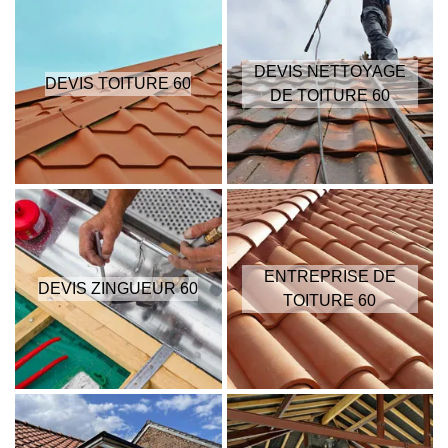
DEVIS NETTOYAGE
DEVIS TOITURE 60
DE TOITURE 60
ENTREPRISE DE
DEVIS ZINGUEUR 60
TOITURE 60