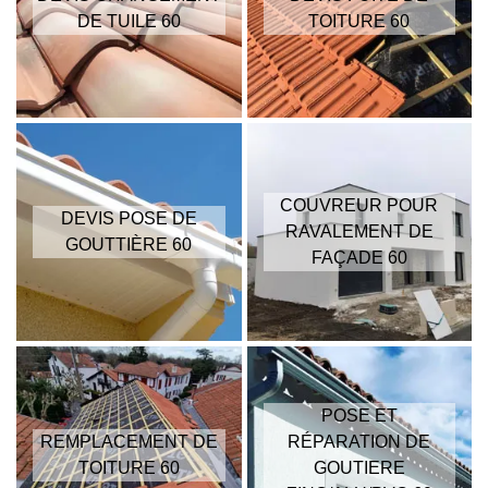
DE TUILE 60
TOITURE 60
COUVREUR POUR
DEVIS POSE DE
RAVALEMENT DE
GOUTTIÈRE 60
FAÇADE 60
POSE ET
REMPLACEMENT DE
RÉPARATION DE
TOITURE 60
GOUTIERE