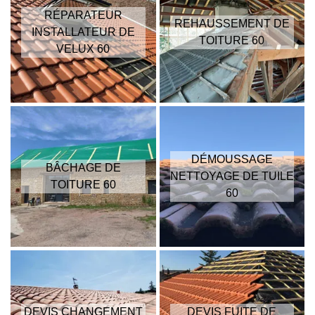
RÉPARATEUR
REHAUSSEMENT DE
INSTALLATEUR DE
TOITURE 60
VELUX 60
DÉMOUSSAGE
BÂCHAGE DE
NETTOYAGE DE TUILE
TOITURE 60
60
DEVIS CHANGEMENT
DEVIS FUITE DE