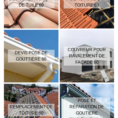
DE TUILE 60
TOITURE 60
COUVREUR POUR
DEVIS POSE DE
RAVALEMENT DE
GOUTTIÈRE 60
FAÇADE 60
POSE ET
REMPLACEMENT DE
RÉPARATION DE
TOITURE 60
GOUTIERE