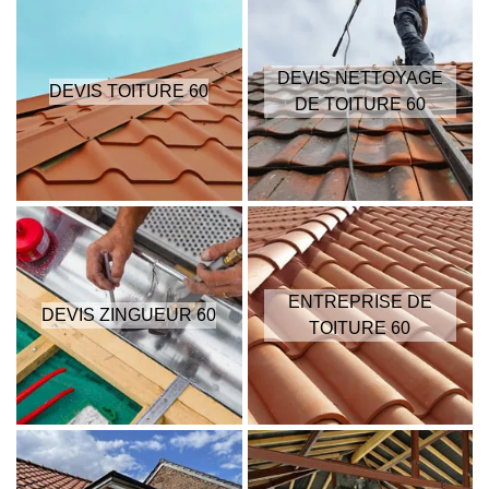
DEVIS NETTOYAGE
DEVIS TOITURE 60
DE TOITURE 60
ENTREPRISE DE
DEVIS ZINGUEUR 60
TOITURE 60