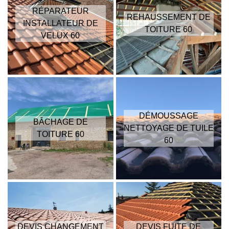
RÉPARATEUR
REHAUSSEMENT DE
INSTALLATEUR DE
TOITURE 60
VELUX 60
DÉMOUSSAGE
BÂCHAGE DE
NETTOYAGE DE TUILE
TOITURE 60
60
DEVIS CHANGEMENT
DEVIS FUITE DE