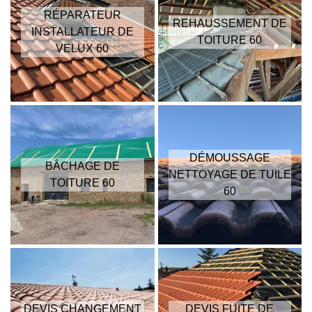
RÉPARATEUR
REHAUSSEMENT DE
INSTALLATEUR DE
TOITURE 60
VELUX 60
DÉMOUSSAGE
BÂCHAGE DE
NETTOYAGE DE TUILE
TOITURE 60
60
DEVIS CHANGEMENT
DEVIS FUITE DE