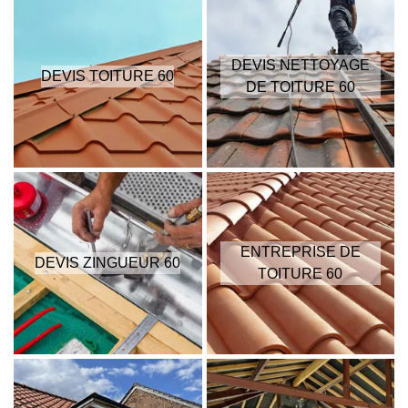
DEVIS NETTOYAGE
DEVIS TOITURE 60
DE TOITURE 60
ENTREPRISE DE
DEVIS ZINGUEUR 60
TOITURE 60