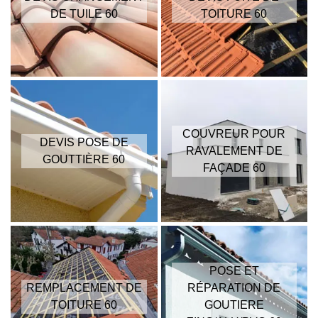
DE TUILE 60
TOITURE 60
COUVREUR POUR
DEVIS POSE DE
RAVALEMENT DE
GOUTTIÈRE 60
FAÇADE 60
POSE ET
REMPLACEMENT DE
RÉPARATION DE
TOITURE 60
GOUTIERE