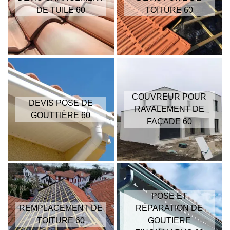
DE TUILE 60
TOITURE 60
COUVREUR POUR
DEVIS POSE DE
RAVALEMENT DE
GOUTTIÈRE 60
FAÇADE 60
POSE ET
REMPLACEMENT DE
RÉPARATION DE
TOITURE 60
GOUTIERE