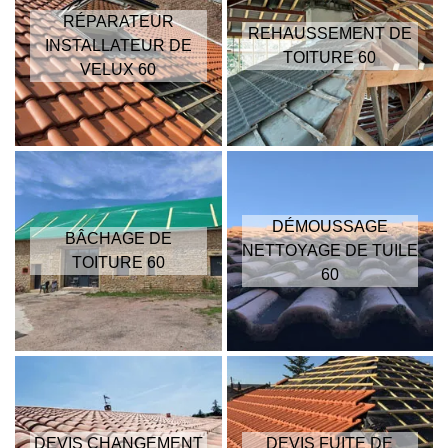
RÉPARATEUR
REHAUSSEMENT DE
INSTALLATEUR DE
TOITURE 60
VELUX 60
DÉMOUSSAGE
BÂCHAGE DE
NETTOYAGE DE TUILE
TOITURE 60
60
DEVIS CHANGEMENT
DEVIS FUITE DE