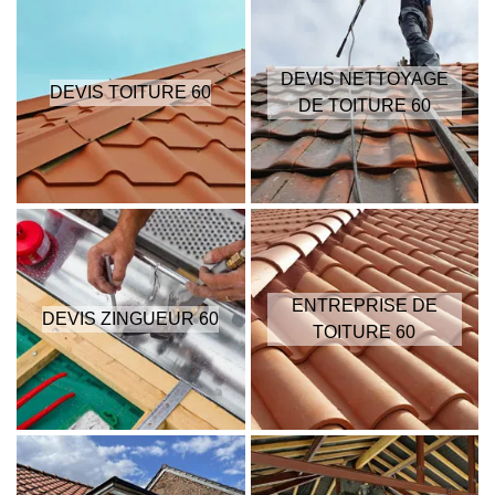
DEVIS NETTOYAGE
DEVIS TOITURE 60
DE TOITURE 60
ENTREPRISE DE
DEVIS ZINGUEUR 60
TOITURE 60