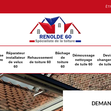
ÊT
Réparateur
Bâchage
se
Démoussage
Devi
installateur
Rehaussement
de
re
nettoyage
change
de velux
de toiture 60
toiture
de tuile 60
de tuil
60
60
DEMAND