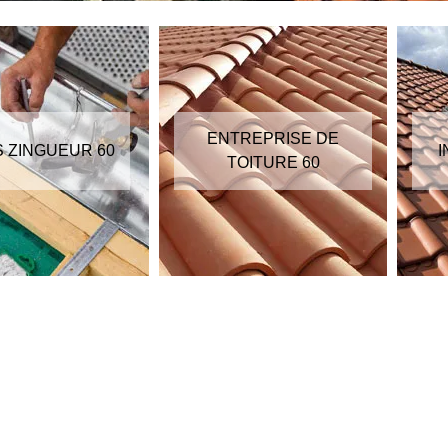
ENTREPRISE DE
S ZINGUEUR 60
I
TOITURE 60