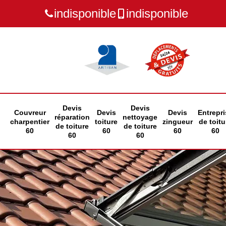
indisponible
indisponible
Devis
Devis
Couvreur
Devis
Devis
Entrepri
réparation
nettoyage
charpentier
toiture
zingueur
de toitu
de toiture
de toiture
60
60
60
60
60
60