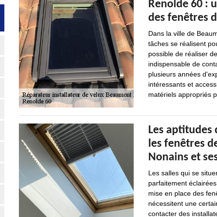
Renolde 60 : u
des fenêtres d
Dans la ville de Beau
tâches se réalisent pou
possible de réaliser de
indispensable de conta
plusieurs années d'exp
intéressants et access
matériels appropriés p
Les aptitudes
les fenêtres d
Nonains et se
Les salles qui se situe
parfaitement éclairées
mise en place des fenê
nécessitent une certai
contacter des installat