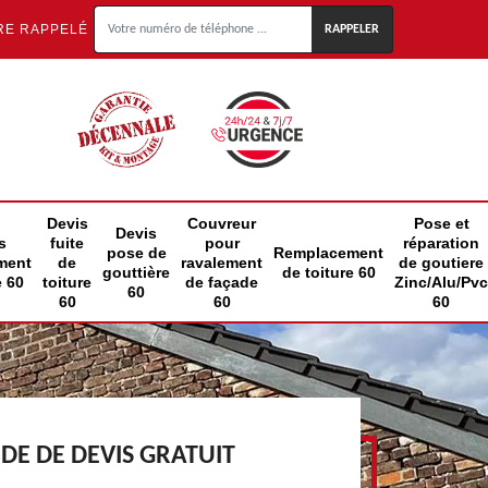
RE RAPPELÉ
Devis
Couvreur
Pose et
Devis
s
fuite
pour
réparation
pose de
Remplacement
ment
de
ravalement
de goutiere
gouttière
de toiture 60
e 60
toiture
de façade
Zinc/Alu/Pvc
60
60
60
60
E DE DEVIS GRATUIT