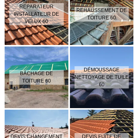
RÉPARATEUR
REHAUSSEMENT DE
INSTALLATEUR DE
TOITURE 60
VELUX 60
DÉMOUSSAGE
BÂCHAGE DE
NETTOYAGE DE TUILE
TOITURE 60
60
DEVIS CHANGEMENT
DEVIS FUITE DE