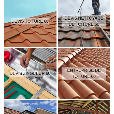
DEVIS NETTOYAGE
DEVIS TOITURE 60
DE TOITURE 60
ENTREPRISE DE
DEVIS ZINGUEUR 60
TOITURE 60