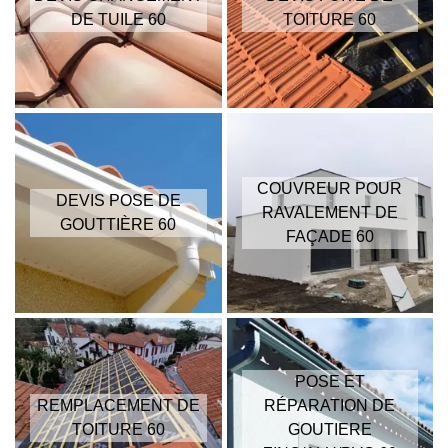
DE TUILE 60
TOITURE 60
COUVREUR POUR
DEVIS POSE DE
RAVALEMENT DE
GOUTTIÈRE 60
FAÇADE 60
POSE ET
REMPLACEMENT DE
RÉPARATION DE
TOITURE 60
GOUTIERE