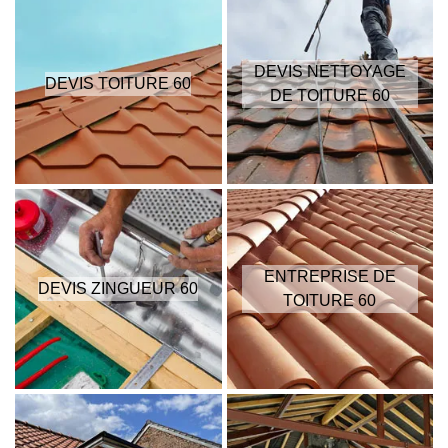
DEVIS NETTOYAGE
DEVIS TOITURE 60
DE TOITURE 60
ENTREPRISE DE
DEVIS ZINGUEUR 60
TOITURE 60