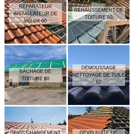
RÉPARATEUR
REHAUSSEMENT DE
INSTALLATEUR DE
TOITURE 60
VELUX 60
DÉMOUSSAGE
BÂCHAGE DE
NETTOYAGE DE TUILE
TOITURE 60
60
DEVIS CHANGEMENT
DEVIS FUITE DE