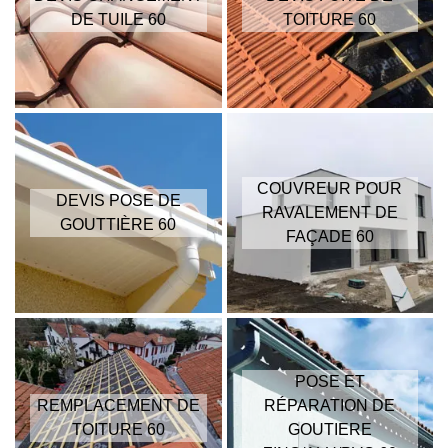
DE TUILE 60
TOITURE 60
COUVREUR POUR
DEVIS POSE DE
RAVALEMENT DE
GOUTTIÈRE 60
FAÇADE 60
POSE ET
REMPLACEMENT DE
RÉPARATION DE
TOITURE 60
GOUTIERE