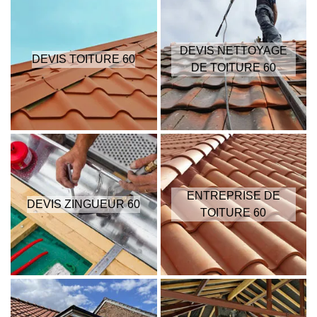
DEVIS NETTOYAGE
DEVIS TOITURE 60
DE TOITURE 60
ENTREPRISE DE
DEVIS ZINGUEUR 60
TOITURE 60