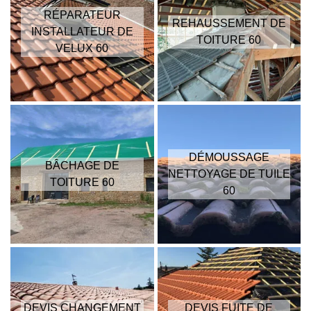
RÉPARATEUR
REHAUSSEMENT DE
INSTALLATEUR DE
TOITURE 60
VELUX 60
DÉMOUSSAGE
BÂCHAGE DE
NETTOYAGE DE TUILE
TOITURE 60
60
DEVIS CHANGEMENT
DEVIS FUITE DE