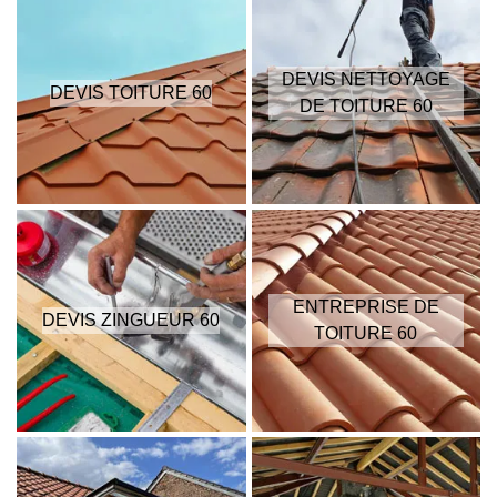
DEVIS NETTOYAGE
DEVIS TOITURE 60
DE TOITURE 60
ENTREPRISE DE
DEVIS ZINGUEUR 60
TOITURE 60