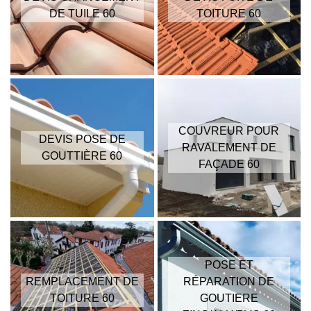
DE TUILE 60
TOITURE 60
COUVREUR POUR
DEVIS POSE DE
RAVALEMENT DE
GOUTTIÈRE 60
FAÇADE 60
POSE ET
REMPLACEMENT DE
RÉPARATION DE
TOITURE 60
GOUTIERE