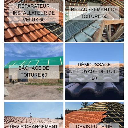
RÉPARATEUR
REHAUSSEMENT DE
INSTALLATEUR DE
TOITURE 60
VELUX 60
DÉMOUSSAGE
BÂCHAGE DE
NETTOYAGE DE TUILE
TOITURE 60
60
DEVIS CHANGEMENT
DEVIS FUITE DE